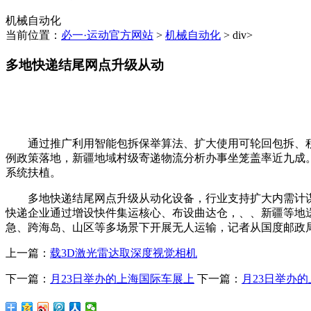
机械自动化
当前位置：
必一·运动官方网站
>
机械自动化
> div>
多地快递结尾网点升级从动
通过推广利用智能包拆保举算法、扩大使用可轮回包拆、积
例政策落地，新疆地域村级寄递物流分析办事坐笼盖率近九成。
系统扶植。
多地快递结尾网点升级从动化设备，行业支持扩大内需计谋，地 址
快递企业通过增设快件集运核心、布设曲达仓，、、新疆等地
急、跨海岛、山区等多场景下开展无人运输，记者从国度邮政
上一篇：
载3D激光雷达取深度视觉相机
下一篇：
月23日举办的上海国际车展上
下一篇：
月23日举办