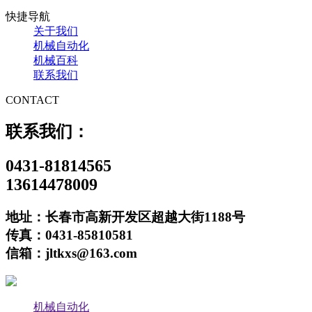
快捷导航
关于我们
机械自动化
机械百科
联系我们
CONTACT
联系我们：
0431-81814565
13614478009
地址：长春市高新开发区超越大街1188号
传真：0431-85810581
信箱：jltkxs@163.com
机械自动化