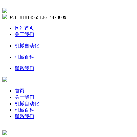
0431-81814565
13614478009
网站首页
关于我们
机械自动化
机械百科
联系我们
首页
关于我们
机械自动化
机械百科
联系我们