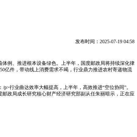
发布时间：2025-07-19 04:58
体例、推进根本设备绿色。上半年，国度邮政局将持续深化律
50亿件，带动线上消费需求不竭，行业鼎力推进农村寄递物流
：/p>行业曲达效率大幅提高，上半年，高效推进“空位协同”。
度邮政局成长研究核心财产经济研究部副从任朱丽暗示，正在应