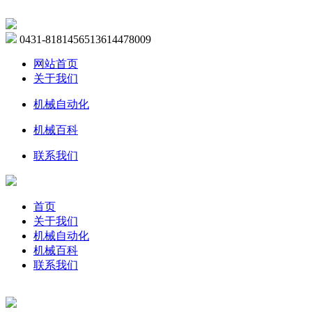
0431-81814565
13614478009
网站首页
关于我们
机械自动化
机械百科
联系我们
首页
关于我们
机械自动化
机械百科
联系我们