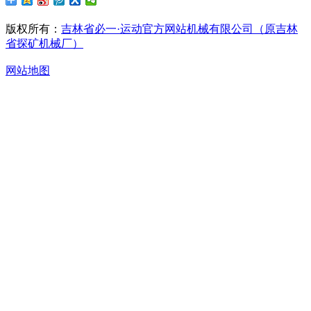
版权所有：
吉林省必一·运动官方网站机械有限公司（原吉林
省探矿机械厂）
网站地图